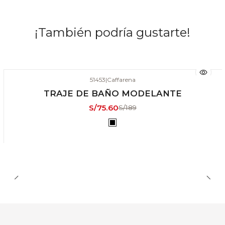
¡También podría gustarte!
51453
|
Caffarena
-60% DSCTO
TRAJE DE BAÑO MODELANTE
ÚLTIMAS UNIDADES
S/75.60
S/189
MODELANTES