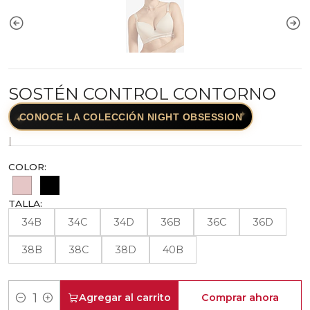
SOSTÉN CONTROL CONTORNO
✦
CONOCE LA COLECCIÓN NIGHT OBSESSION
✦
|
COLOR:
TALLA:
34B
34C
34D
36B
36C
36D
38B
38C
38D
40B
Agregar al carrito
Comprar ahora
Cantidad