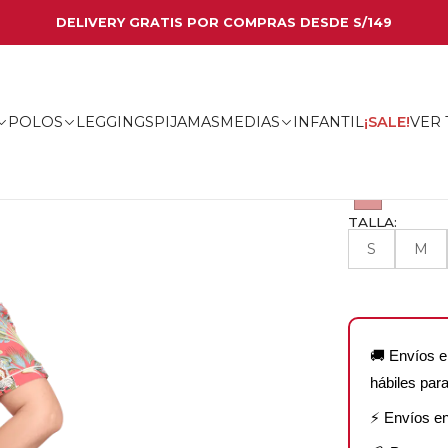
DELIVERY GRATIS POR COMPRAS DESDE S/149
PIJA
CONOCE
✦
POLOS
LEGGINGS
PIJAMAS
MEDIAS
INFANTIL
¡SALE!
VER
|
COLOR:
TALLA:
S
M
🚚 Envíos e
hábiles para
⚡ Envíos e