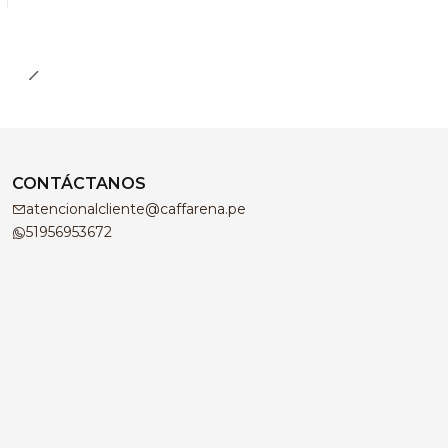
CONTÁCTANOS
atencionalcliente@caffarena.pe
51956953672