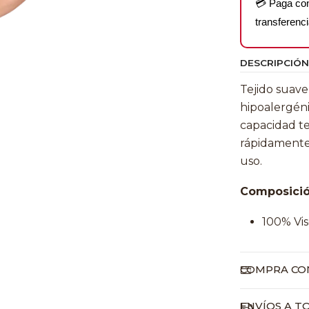
💳 Paga c
transferenci
DESCRIPCIÓN
Tejido suave
hipoalergéni
capacidad t
rápidamente
uso.
Composició
100% Vis
COMPRA CON
ENVÍOS A T