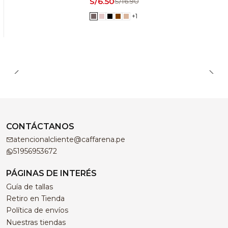
S/6.50
S/16.90
+1
CONTÁCTANOS
atencionalcliente@caffarena.pe
51956953672
PÁGINAS DE INTERÉS
Guía de tallas
Retiro en Tienda
Política de envíos
Nuestras tiendas