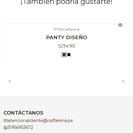
¡También podría gustarte!
11753
|
Caffarena
3 x 2
PANTY DISEÑO
S/34.90
CONTÁCTANOS
atencionalcliente@caffarena.pe
51956953672