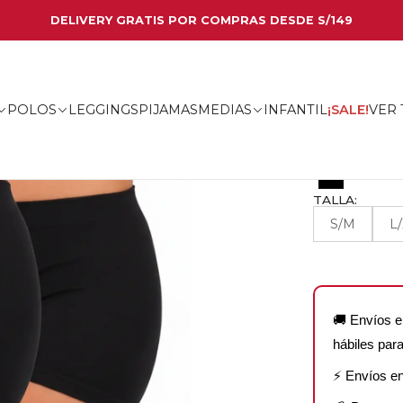
DELIVERY GRATIS POR COMPRAS DESDE S/149
PANT
CONOCE
✦
POLOS
LEGGINGS
PIJAMAS
MEDIAS
INFANTIL
¡SALE!
VER
|
COLOR:
TALLA:
S/M
L
🚚 Envíos e
hábiles para
⚡ Envíos e