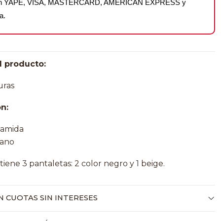
on YAPE, VISA, MASTERCARD, AMERICAN EXPRESS y
a.
l producto:
uras
n:
iamida
tano
tiene 3 pantaletas: 2 color negro y 1 beige.
 CUOTAS SIN INTERESES