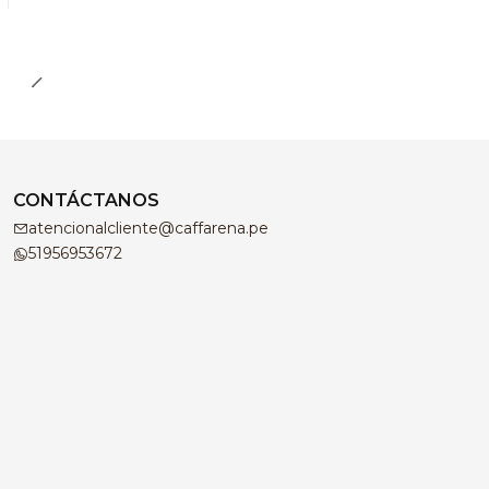
CONTÁCTANOS
atencionalcliente@caffarena.pe
51956953672