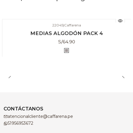
22045
|
Caffarena
MEDIAS ALGODÓN PACK 4
S/64.90
CONTÁCTANOS
atencionalcliente@caffarena.pe
51956953672