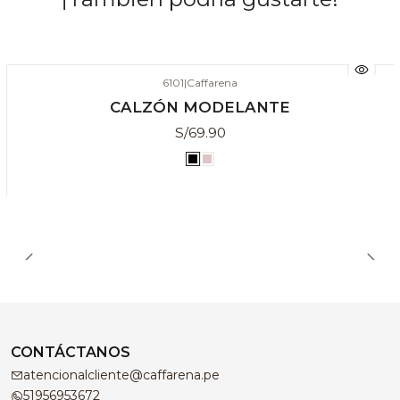
6101
|
Caffarena
CALZÓN MODELANTE
S/69.90
CONTÁCTANOS
atencionalcliente@caffarena.pe
51956953672