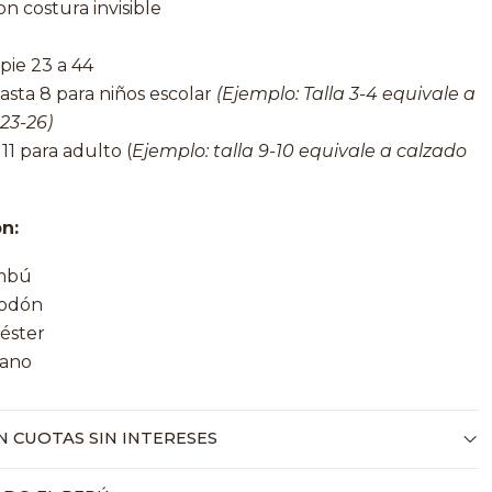
n costura invisible
 pie 23 a 44
hasta 8 para niños escolar
(Ejemplo: Talla 3-4 equivale a
23-26)
 11 para adulto (
Ejemplo: talla 9-10 equivale a calzado
n:
mbú
godón
éster
tano
 CUOTAS SIN INTERESES