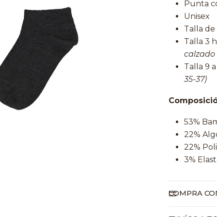
Punta co
Unisex
Talla de
Talla 3 
calzado 
Talla 9 a
35-37)
Composició
53% Ba
22% Al
22% Poli
3% Elas
COMPRA CON