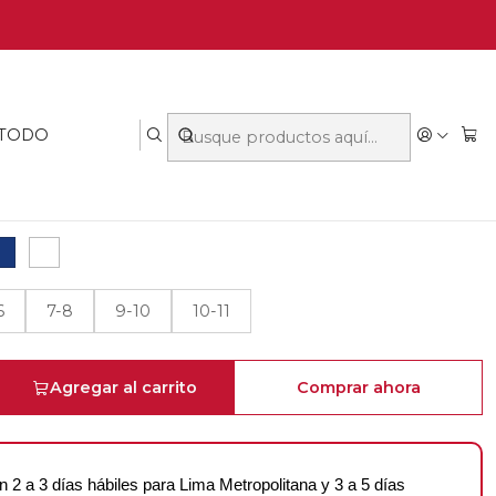
ETIN TOBILLO BAMBÚ
3
✦
 TODO
 LA COLECCIÓN NIGHT OBSESSION
6
7-8
9-10
10-11
Agregar al carrito
Comprar ahora
n 2 a 3 días hábiles para Lima Metropolitana y 3 a 5 días