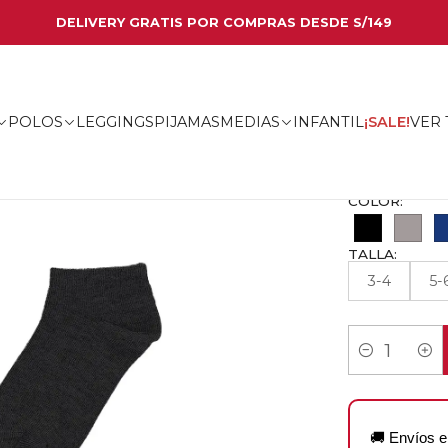
DELIVERY GRATIS POR COMPRAS DESDE S/149
CALC
PACK 
POLOS
LEGGINGS
PIJAMAS
MEDIAS
INFANTIL
¡SALE!
VER
CONOCE
✦
|
COLOR:
TALLA:
3-4
5-
Cantidad
🚚 Envíos e