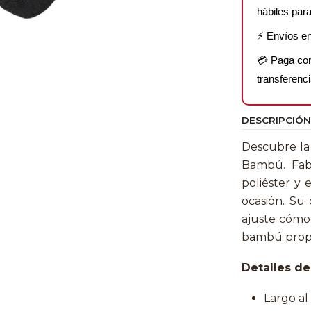
hábiles para
⚡ Envíos e
💳 Paga c
transferenci
DESCRIPCIÓN
Descubre la 
Bambú. Fab
poliéster y 
ocasión. Su 
ajuste cómo
bambú propor
Detalles de
Largo al 