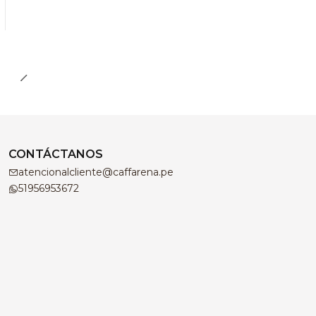
CONTÁCTANOS
atencionalcliente@caffarena.pe
51956953672