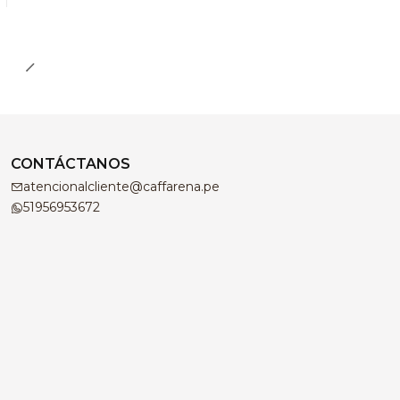
CONTÁCTANOS
atencionalcliente@caffarena.pe
51956953672