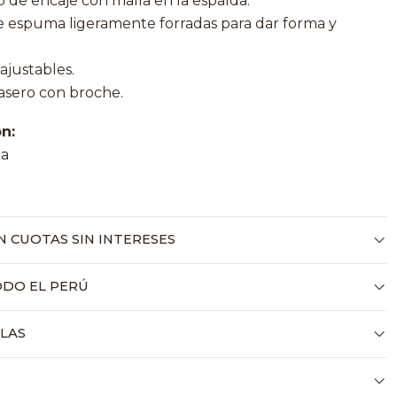
 de encaje con malla en la espalda.
 espuma ligeramente forradas para dar forma y
 ajustables.
rasero con broche.
n:
da
o
 CUOTAS SIN INTERESES
ODO EL PERÚ
LLAS