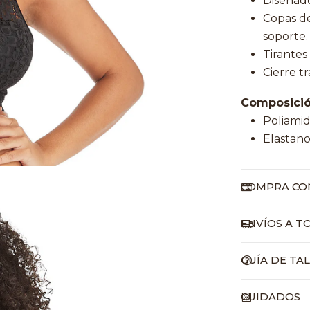
Diseñado
Copas de
soporte.
Tirantes
Cierre t
Composició
Poliami
Elastan
COMPRA CON
ENVÍOS A T
GUÍA DE TA
CUIDADOS