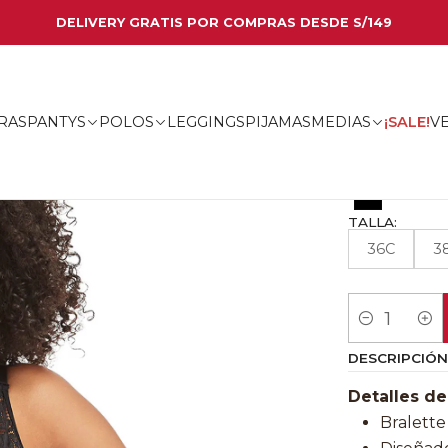
DELIVERY GRATIS POR COMPRAS DESDE S/149
BRAL
CONOCE
✦
RAS
PANTYS
POLOS
LEGGINGS
PIJAMAS
MEDIAS
¡SALE!
V
|
COLOR:
TALLA:
36C
3
Cantidad
DESCRIPCIÓN
Detalles de
Bralette 